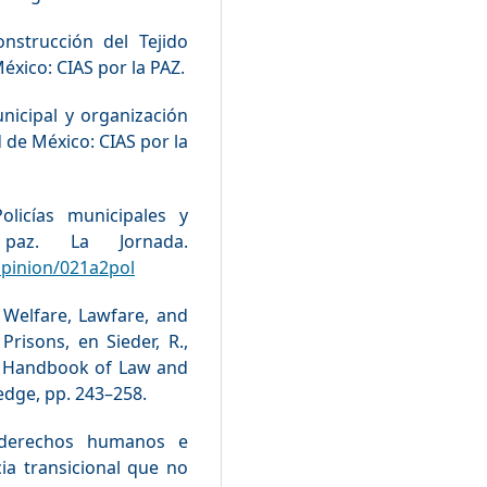
nstrucción del Tejido
éxico: CIAS por la PAZ.
unicipal y organización
 de México: CIAS por la
olicías municipales y
paz. La Jornada.
pinion/021a2pol
 Welfare, Lawfare, and
risons, en Sieder, R.,
ge Handbook of Law and
edge, pp. 243–258.
s derechos humanos e
cia transicional que no