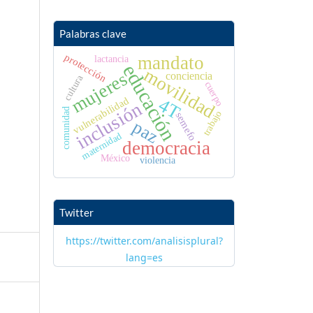
Palabras clave
protección
mandato
lactancia
educación
movilidad
mujeres
conciencia
cultura
cuerpo
vulnerabilidad
4T
inclusión
comunidad
trabajo
semefo
paz
maternidad
democracia
México
violencia
Twitter
https://twitter.com/analisisplural?
lang=es