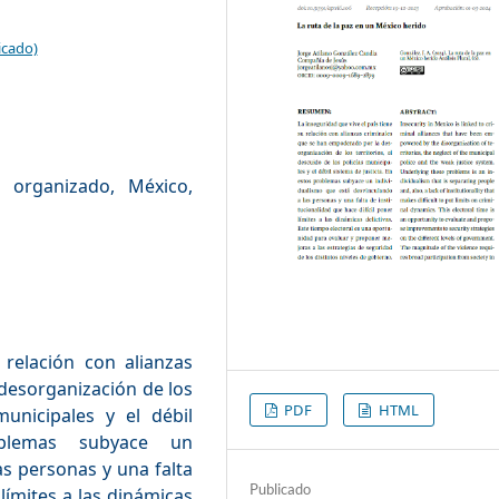
icado)
n organizado, México,
 relación con alianzas
desorganización de los
PDF
HTML
municipales y el débil
oblemas subyace un
as personas y una falta
Publicado
 límites a las dinámicas