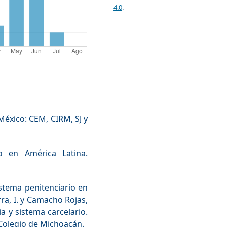
4.0
.
México: CEM, CIRM, SJ y
do en América Latina.
istema penitenciario en
ra, I. y Camacho Rojas,
ia y sistema carcelario.
 Colegio de Michoacán.