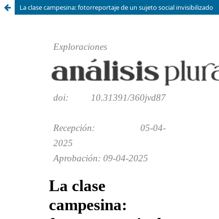
La clase campesina: fotorreportaje de un sujeto social invisibilizado