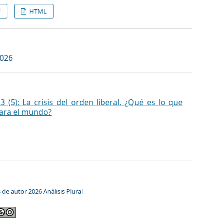
F
HTML
2026
 (5): ​​La crisis del orden liberal. ¿Qué es lo que
para el mundo?
de autor 2026 Análisis Plural