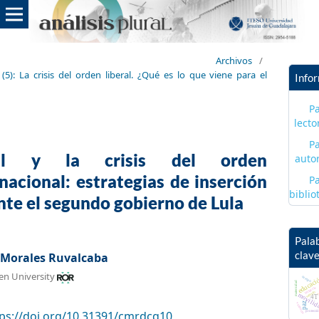
Archivos
/
5): ​​La crisis del orden liberal. ¿Qué es lo que viene para el
Info
P
lecto
P
sil y la crisis del orden
auto
nacional: estrategias de inserción
P
biblio
nte el segundo gobierno de Lula
Pala
clav
 Morales Ruvalcaba
en University
educaci
cuerpo
maternidad
mu
lactancia
semefo
movilid
4T
paz
violencia
tps://doi.org/10.31391/cmrdcq10
protecci