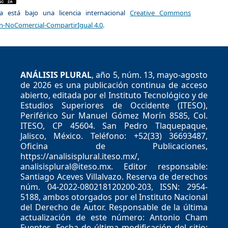
a está bajo una licencia internacional
Creative Commons
ón-NoComercial-CompartirIgual 4.0
.
ANÁLISIS PLURAL
, año 5, núm. 13, mayo-agosto
de 2026 es una publicación continua de acceso
abierto, editada por el Instituto Tecnológico y de
Estudios Superiores de Occidente (ITESO),
Periférico Sur Manuel Gómez Morín 8585, Col.
ITESO, CP 45604. San Pedro Tlaquepaque,
Jalisco, México. Teléfono: +52(33) 36693487,
Oficina de Publicaciones,
https://analisisplural.iteso.mx/,
analisisplural@iteso.mx. Editor responsable:
Santiago Aceves Villalvazo. Reserva de derechos
núm. 04-2022-080218120200-203, ISSN: 2954-
5188, ambos otorgados por el Instituto Nacional
del Derecho de Autor. Responsable de la última
actualización de este número: Antonio Cham
Fuentes. Fecha de última modificación del sitio: