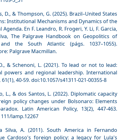
, D., & Thompson, G. (2025). Brazil–United States
ns: Institutional Mechanisms and Dynamics of the
l Agenda. En F. Leandro, R. Frogeri, Y. Li, F. Garcia,
ilva, The Palgrave Handbook on Geopolitics of
 and the South Atlantic (págs. 1037–1055).
re: Palgrave Macmillan.
D., & Schenoni, L. (2021). To lead or not to lead:
al powers and regional leadership. International
s, 61(1), 40-59. doi:10.1057/s41311-021-00355-8
o, L., & dos Santos, L. (2022). Diplomatic capacity
reign policy changes under Bolsonaro: Elements
aradox. Latin American Policy, 13(2), 447-463.
.1111/lamp.12267
a Silva, A. (2011). South America in Fernando
ue Cardoso's foreign policy: a legacy for Lula's