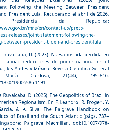
ent Following the Meeting Between President
and President Lula. Recuperado el abril de 2026,
Presidência da República:
//www.gov.br/mre/en/contact-us/press-
ess-releases/joint-statement-following-the-
g-between-president-biden-and-president-lula
s Ruvalcaba, D. (2023). Nueva década perdida en
a Latina: Reducciones de poder nacional en el
r, los Andes y México. Revista Científica General
 María Córdova, 21(44), 795–816.
.21830/19006586.1191
 Ruvalcaba, D. (2025). The Geopolitics of Brazil in
merican Regionalism. En F. Leandro, R. Frogeri, Y.
 Garcia, & A. Silva, The Palgrave Handbook on
tics of Brazil and the South Atlantic (págs. 737–
Singapore: Palgrave Macmillan. doi:10.1007/978-
-1169-3_31