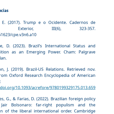
ncias
, E. (2017). Trump e o Ocidente. Cadernos de
tica Exterior, III(6), 323-357.
.61623/cpe.v3n6.a10
e, D. (2023). Brazil’s International Status and
ition as an Emerging Power. Cham: Palgrave
lan.
, J. (2019). Brazil-US Relations. Retrieved nov.
from Oxford Research Encyclopedia of American
:
//doi.org/10.1093/acrefore/9780199329175.013.659
s, G., & Farias, D. (2022). Brazilian foreign policy
Jair Bolsonaro: far-right populism and the
on of the liberal international order. Cambridge