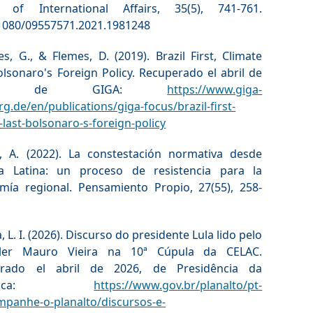
 of International Affairs, 35(5), 741-761.
.1080/09557571.2021.1981248
s, G., & Flemes, D. (2019). Brazil First, Climate
olsonaro's Foreign Policy. Recuperado el abril de
26, de GIGA:
https://www.giga-
.de/en/publications/giga-focus/brazil-first-
-last-bolsonaro-s-foreign-policy
lo, A. (2022). La constestación normativa desde
a Latina: un proceso de resistencia para la
mía regional. Pensamiento Propio, 27(55), 258-
a, L. I. (2026). Discurso do presidente Lula lido pelo
eler Mauro Vieira na 10ª Cúpula da CELAC.
erado el abril de 2026, de Presidência da
pública:
https://www.gov.br/planalto/pt-
mpanhe-o-planalto/discursos-e-