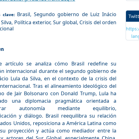
Brasil, Segundo gobierno de Luiz Inácio
s clave:
Twit
Silva, Política exterior, Sur global, Crisis del orden
cional
https:
lan
en
e artículo se analiza cómo Brasil redefine su
ión internacional durante el segundo gobierno de
ácio Lula da Silva, en el contexto de la crisis del
nternacional. Tras el alineamiento ideológico del
no de Jair Bolsonaro con Donald Trump, Lula ha
ado una diplomacia pragmática orientada a
erar autonomía mediante equilibrio,
ficación y diálogo. Brasil reequilibra su relación
tados Unidos, reposiciona a América Latina como
 su proyección y actúa como mediador entre la
 y actores del Sur Global, especialmente China,