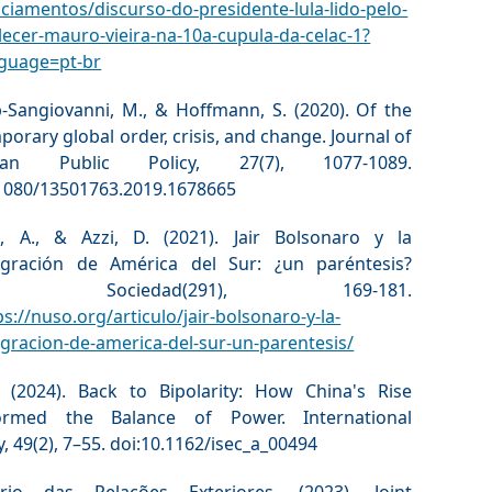
iamentos/discurso-do-presidente-lula-lido-pelo-
ecer-mauro-vieira-na-10a-cupula-da-celac-1?
nguage=pt-br
p-Sangiovanni, M., & Hoffmann, S. (2020). Of the
orary global order, crisis, and change. Journal of
ean Public Policy, 27(7), 1077-1089.
.1080/13501763.2019.1678665
l, A., & Azzi, D. (2021). Jair Bolsonaro y la
egración de América del Sur: ¿un paréntesis?
va Sociedad(291), 169-181.
ps://nuso.org/articulo/jair-bolsonaro-y-la-
gracion-de-america-del-sur-un-parentesis/
J. (2024). Back to Bipolarity: How China's Rise
ormed the Balance of Power. International
y, 49(2), 7–55. doi:10.1162/isec_a_00494
ério das Relações Exteriores. (2023). Joint