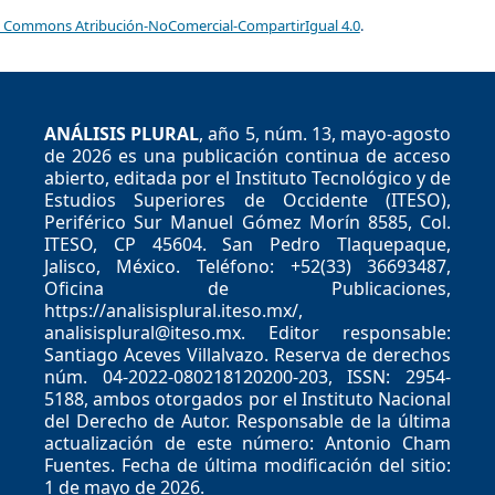
e Commons Atribución-NoComercial-CompartirIgual 4.0
.
ANÁLISIS PLURAL
, año 5, núm. 13, mayo-agosto
de 2026 es una publicación continua de acceso
abierto, editada por el Instituto Tecnológico y de
Estudios Superiores de Occidente (ITESO),
Periférico Sur Manuel Gómez Morín 8585, Col.
ITESO, CP 45604. San Pedro Tlaquepaque,
Jalisco, México. Teléfono: +52(33) 36693487,
Oficina de Publicaciones,
https://analisisplural.iteso.mx/,
analisisplural@iteso.mx. Editor responsable:
Santiago Aceves Villalvazo. Reserva de derechos
núm. 04-2022-080218120200-203, ISSN: 2954-
5188, ambos otorgados por el Instituto Nacional
del Derecho de Autor. Responsable de la última
actualización de este número: Antonio Cham
Fuentes. Fecha de última modificación del sitio:
1 de mayo de 2026.