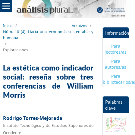
Inicio
/
Archivos
/
Núm. 10 (4): Hacia una economía sustentable y
Información
humana
/
Para
Exploraciones
lectores/as
Para
La estética como indicador
autores/as
social: reseña sobre tres
Para
bibliotecarios/a
conferencias de William
Morris
Palabras
clave
Rodrigo Torres-Mejorada
protección
riesgos
AMLO
mujeres
movilidad
resultados
México
4T
cuerpo
educación
Instituto Tecnológico y de Estudios Superiores de
paz
trabajo
inclusión
lactancia
semefo
cultura
Occidente
discapacidad