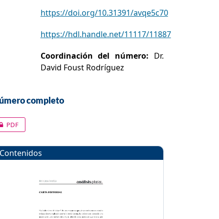
https://doi.org/10.31391/avqe5c70
https://hdl.handle.net/11117/11887
Coordinación del número:
Dr.
David Foust Rodríguez
úmero completo
PDF
Contenidos