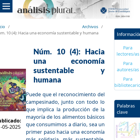
icio
/
Archivos
/
m. 10 (4): Hacia una economía sustentable y humana
Informació
Para
Núm. 10 (4): Hacia
lectores/as
una economía
Para
sustentable y
autores/as
humana
Para
bibliotecari
Puede que el reconocimiento del
campesinado, junto con todo lo
Palabras
que implica la producción de la
clave
mayoría de los alimentos básicos
ublicado:
riesgos
México
que consumimos a diario, sea un
violencia
conciencia
mujeres
comunidad
movilidad
1-05-2025
educación
entrevistas
lactancia
4T
primer paso hacia una economía
cultura
semefo
cuerpo
inclusión
protección
paz
trabajo
más solidaria, más sustentable,
sistema pensionario