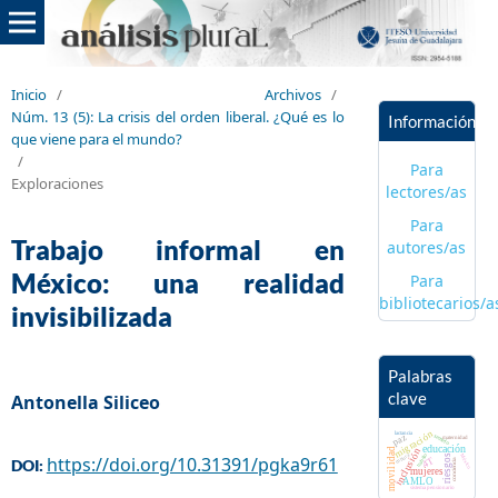
Inicio
/
Archivos
/
Núm. 13 (5): ​​La crisis del orden liberal. ¿Qué es lo
Información
que viene para el mundo?
/
Para
Exploraciones
lectores/as
Para
Trabajo informal en
autores/as
México: una realidad
Para
bibliotecarios/a
invisibilizada
Palabras
clave
Antonella Siliceo
migración
lactancia
paz
semefo
maternidad
educación
inclusión
movilidad
trabajo
cultura
riesgos
https://doi.org/10.31391/pgka9r61
México
4T
DOI:
conciencia
mujeres
AMLO
sistema pensionario