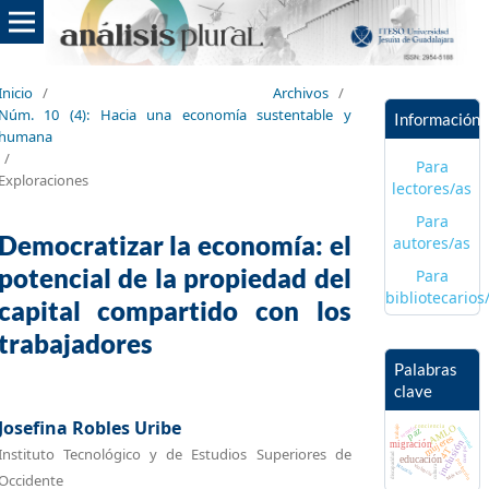
Inicio
/
Archivos
/
Núm. 10 (4): Hacia una economía sustentable y
Información
humana
/
Para
Exploraciones
lectores/as
Para
Democratizar la economía: el
autores/as
potencial de la propiedad del
Para
bibliotecarios
capital compartido con los
trabajadores
Palabras
clave
Josefina Robles Uribe
AMLO
conciencia
trabajo
paz
semefo
maternidad
mujeres
inclusión
migración
Instituto Tecnológico y de Estudios Superiores de
4T
cuerpo
discapacidad
educación
protección
lactancia
violencia
cultura
México
Occidente