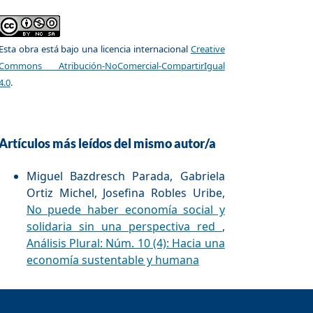
Esta obra está bajo una licencia internacional
Creative
Commons Atribución-NoComercial-CompartirIgual
4.0
.
Artículos más leídos del mismo autor/a
Miguel Bazdresch Parada, Gabriela
Ortiz Michel, Josefina Robles Uribe,
No puede haber economía social y
solidaria sin una perspectiva red
,
Análisis Plural: Núm. 10 (4): Hacia una
economía sustentable y humana