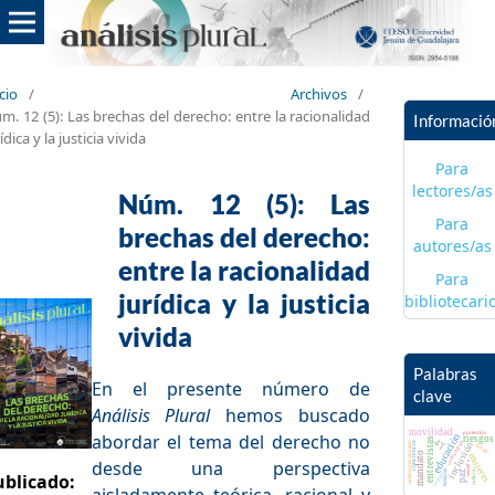
icio
/
Archivos
/
m. 12 (5): Las brechas del derecho: entre la racionalidad
Informació
ídica y la justicia vivida
Para
lectores/as
Núm. 12 (5): Las
Para
brechas del derecho:
autores/as
entre la racionalidad
Para
jurídica y la justicia
bibliotecari
vivida
Palabras
En el presente número de
clave
Análisis Plural
hemos buscado
movilidad
protección
abordar el tema del derecho no
educación
riesgos
entrevistas
4T
inclusión
comunidad
conciencia
sistema pensionario
trabajo
mandato
mujeres
desde una pers­pectiva
semefo
lactancia
cultura
paz
ublicado:
cuerpo
aisladamente teórica, racional y