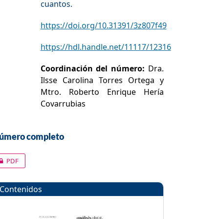
cuantos.
https://doi.org/10.31391/3z807f49
https://hdl.handle.net/11117/12316
Coordinación del número:
Dra.
Ilsse Carolina Torres Ortega y
Mtro. Roberto Enrique Hería
Covarrubias
úmero completo
PDF
Contenidos